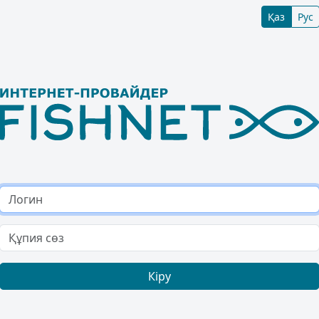
Қаз
Рус
Кіру